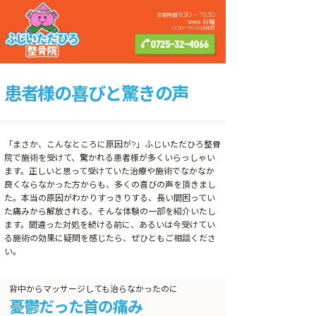
8:30 ~ 19:30
診察時間
日曜
定休日:
12:00〜15:00は休診
0725-32-4066
患者様の喜びと驚きの声
「まさか、こんなところに原因が?」ふじいただひろ整骨
院で施術を受けて、驚かれる患者様が多くいらっしゃい
ます。正しいと思って受けていた治療や施術でなかなか
良くならなかった方からも、多くの喜びの声を頂きまし
た。本当の原因がわかりすっきりする、長い間困ってい
た痛みから解放される、そんな体験の一部を紹介いたし
ます。間違った対処を続ける前に、あるいは今受けてい
る施術の効果に疑問を感じたら、ぜひともご相談くださ
い。
背中からマッサージしても治らなかったのに
憂鬱だった首の痛み