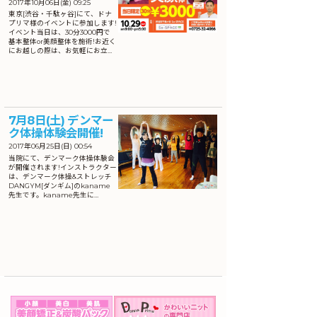
2017年10月06日(金) 09:25
東京[渋谷・千駄ヶ谷]にて、ドナ
プリマ様のイベントに参加します!
イベント当日は、30分3000円で
基本整体or美顔整体を施術!お近く
にお越しの際は、お気軽にお立…
7月8日(土) デンマー
ク体操体験会開催!
2017年06月25日(日) 00:54
当院にて、デンマーク体操体験会
が開催されます!インストラクター
は、デンマーク体操&ストレッチ
DANGYM[ダンギム]のkaname
先生です。kaname先生に…