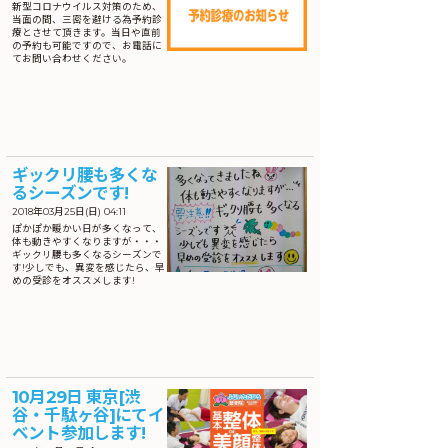
新型コロナウイルス対策のため、
当面の間、三密を避ける為予約診
療とさせて頂きます。当日や直前
の予約も可能ですので、お電話に
てお問い合わせください。
ギックリ腰も多くな
るシーズンです!
2018年03月25日(日) 04:11
ぽかぽか暖かい日が多くなって、
体も動きやすくなりますが・・・
ギックリ腰も多くなるシーズンで
す!少しでも、異変を感じたら、早
めの受診をオススメします!
10月29日 東京[渋
谷・千駄ヶ谷]にてイ
ベント参加します!