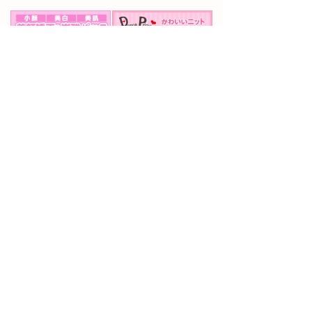
8:30 ~ 19:30
診察時間
0725-32-4066
日曜
定休日:
12:00〜15:00は休診
当院について
設備紹介
美顔矯正・炭酸パック
院長紹介
患者様の声
よくある質問
アクセス
痛みの症例