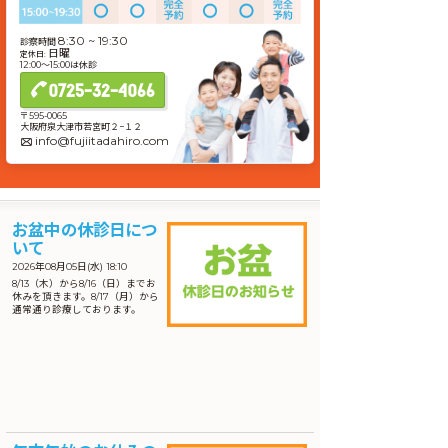
8:30 ~ 19:30
診察時間
日曜
定休日:
12:00〜15:00は休診
0725-32-4066
〒595-0065
大阪府泉大津市若宮町２−１２
info@fujiitadahiro.com
お盆中の休診日につ
いて
2026年08月05日(水) 18:10
8/13（木）から8/16（日）までお
休みを頂きます。8/17（月）から
通常通り診療しております。