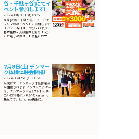
谷・千駄ヶ谷]にてイ
ベント参加します!
2017年10月06日(金) 09:25
東京[渋谷・千駄ヶ谷]にて、ドナ
プリマ様のイベントに参加します!
イベント当日は、30分3000円で
基本整体or美顔整体を施術!お近く
にお越しの際は、お気軽にお立…
7月8日(土) デンマー
ク体操体験会開催!
2017年06月25日(日) 00:54
当院にて、デンマーク体操体験会
が開催されます!インストラクター
は、デンマーク体操&ストレッチ
DANGYM[ダンギム]のkaname
先生です。kaname先生に…