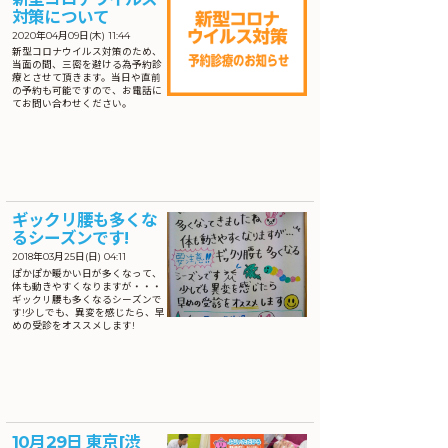
対策について
2020年04月09日(木) 11:44
新型コロナウイルス対策のため、
当面の間、三密を避ける為予約診
療とさせて頂きます。当日や直前
の予約も可能ですので、お電話に
てお問い合わせください。
ギックリ腰も多くな
るシーズンです!
2018年03月25日(日) 04:11
ぽかぽか暖かい日が多くなって、
体も動きやすくなりますが・・・
ギックリ腰も多くなるシーズンで
す!少しでも、異変を感じたら、早
めの受診をオススメします!
10月29日 東京[渋