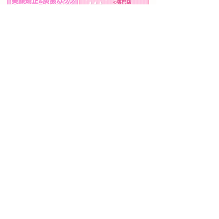
8:30 ~ 19:30
診察時間
0725-32-4066
日曜
定休日:
12:00〜15:00は休診
当院について
設備紹介
美顔矯正・炭酸パック
院長紹介
患者様の声
よくある質問
アクセス
痛みの症例
首の痛み
肩の痛み