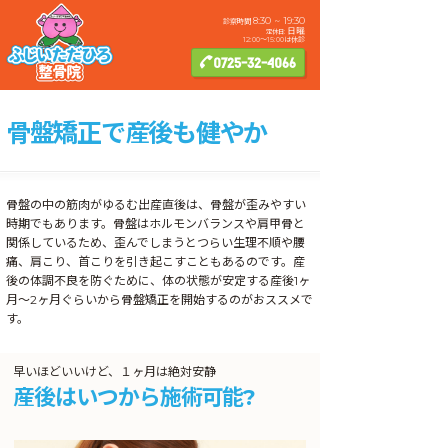
8:30 ~ 19:30
診察時間
日曜
定休日:
12:00〜15:00は休診
0725-32-4066
骨盤矯正で産後も健やか
骨盤の中の筋肉がゆるむ出産直後は、骨盤が歪みやすい
時期でもあります。骨盤はホルモンバランスや肩甲骨と
関係しているため、歪んでしまうとつらい生理不順や腰
痛、肩こり、首こりを引き起こすこともあるのです。産
後の体調不良を防ぐために、体の状態が安定する産後1ヶ
月～2ヶ月ぐらいから骨盤矯正を開始するのがおススメで
す。
早いほどいいけど、１ヶ月は絶対安静
産後はいつから施術可能?