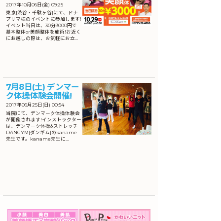
2017年10月06日(金) 09:25
東京[渋谷・千駄ヶ谷]にて、ドナ
プリマ様のイベントに参加します!
イベント当日は、30分3000円で
基本整体or美顔整体を施術!お近く
にお越しの際は、お気軽にお立…
7月8日(土) デンマー
ク体操体験会開催!
2017年06月25日(日) 00:54
当院にて、デンマーク体操体験会
が開催されます!インストラクター
は、デンマーク体操&ストレッチ
DANGYM[ダンギム]のkaname
先生です。kaname先生に…