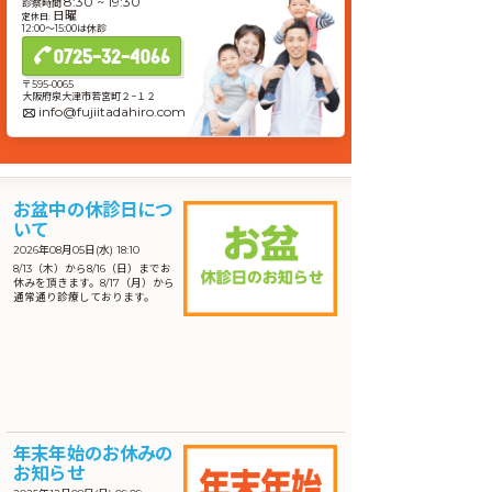
8:30 ~ 19:30
診察時間
日曜
定休日:
12:00〜15:00は休診
0725-32-4066
〒595-0065
大阪府泉大津市若宮町２−１２
info@fujiitadahiro.com
お盆中の休診日につ
いて
2026年08月05日(水) 18:10
8/13（木）から8/16（日）までお
休みを頂きます。8/17（月）から
通常通り診療しております。
年末年始のお休みの
お知らせ