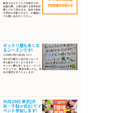
新型コロナウイルス対策のため、
当面の間、三密を避ける為予約診
療とさせて頂きます。当日や直前
の予約も可能ですので、お電話に
てお問い合わせください。
ギックリ腰も多くな
るシーズンです!
2018年03月25日(日) 04:11
ぽかぽか暖かい日が多くなって、
体も動きやすくなりますが・・・
ギックリ腰も多くなるシーズンで
す!少しでも、異変を感じたら、早
めの受診をオススメします!
10月29日 東京[渋
谷・千駄ヶ谷]にてイ
ベント参加します!